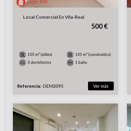
Local Comercial En Vila-Real
500 €
105 m² (útiles)
105 m² (construidos)
3 dormitorios
1 baño
Referencia:
OEM2095
Ver más