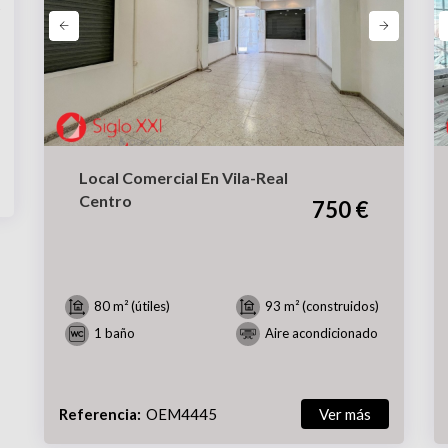
Local Comercial En Vila-Real
Centro
750 €
80 m² (útiles)
93 m² (construidos)
1 baño
Aire acondicionado
Referencia:
OEM4445
Ver más